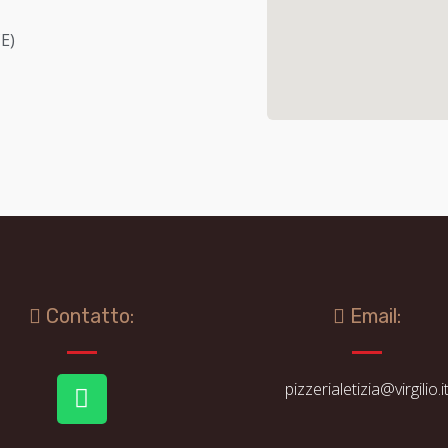
E)
Contatto:
Email:
pizzerialetizia@virgilio.i